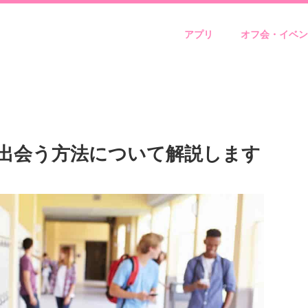
アプリ
オフ会・イベン
出会う方法について解説します