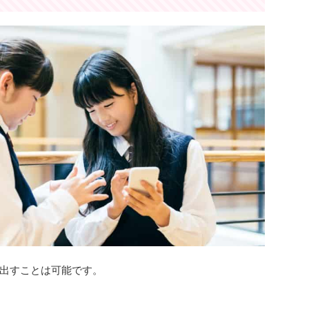
出すことは可能です。