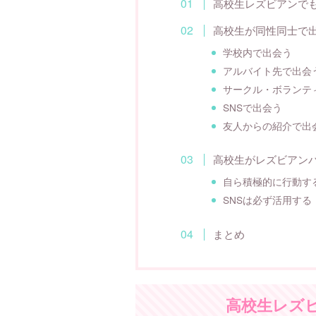
高校生レズビアンで
高校生が同性同士で出
学校内で出会う
アルバイト先で出会
サークル・ボランテ
SNSで出会う
友人からの紹介で出
高校生がレズビアン
自ら積極的に行動す
SNSは必ず活用する
まとめ
高校生レズ