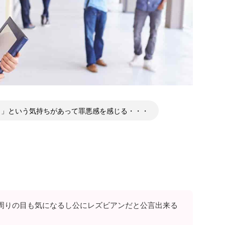
き」という気持ちがあって罪悪感を感じる・・・
周りの目も気になるし公にレズビアンだと公言出来る