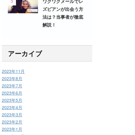
3
ワクワクメールでレ
ズビアンが出会う方
法は？当事者が徹底
解説！
アーカイブ
2023年11月
2023年8月
2023年7月
2023年6月
2023年5月
2023年4月
2023年3月
2023年2月
2023年1月