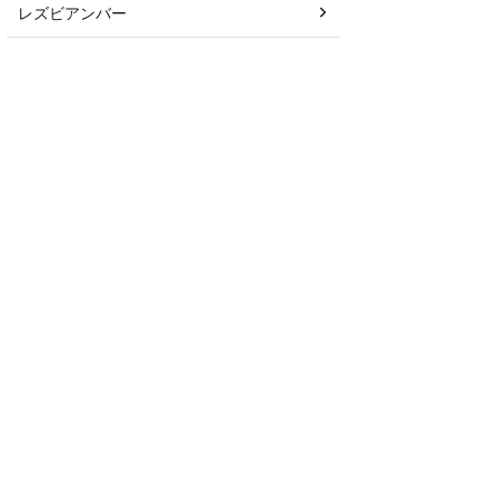
レズビアンバー