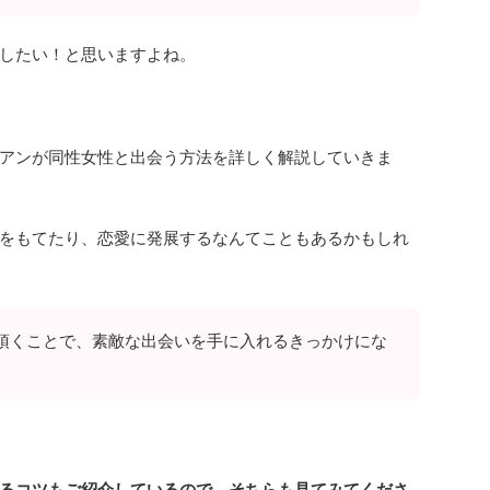
したい！と思いますよね。
アンが同性女性と出会う方法を詳しく解説していきま
をもてたり、恋愛に発展するなんてこともあるかもしれ
頂くことで、素敵な出会いを手に入れるきっかけにな
るコツもご紹介しているので、そちらも見てみてくださ